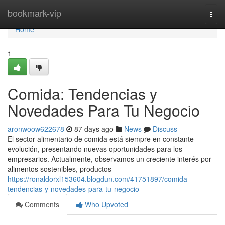
Home
bookmark-vip
Togg
navi
Home
1
Comida: Tendencias y
Novedades Para Tu Negocio
aronwoow622678
87 days ago
News
Discuss
El sector alimentario de comida está siempre en constante
evolución, presentando nuevas oportunidades para los
empresarios. Actualmente, observamos un creciente interés por
alimentos sostenibles, productos
https://ronaldorxl153604.blogdun.com/41751897/comida-
tendencias-y-novedades-para-tu-negocio
Comments
Who Upvoted