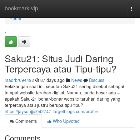
Home
bookmark-vip
Togg
navi
Home
1
Saku21: Situs Judi Daring
Terpercaya atau Tipu-tipu?
rsadrbr094492
87 days ago
News
Discuss
Belakangan saat ini, sebutan Saku21 sering disebut sebagai
tempat website taruhan digital. Namun, tanda besar ada –
apakah Saku-21 benar-benar website taruhan daring yang
terpercaya atau justru berupa tipu-tipu?
https://jaysonjjoi042747.targetblogs.com/profile
Comments
Who Upvoted
Comments