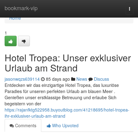
Home
bookmark-vip
Togg
navi
Home
1
Hotel Tropea: Unser exklusiver
Urlaub am Strand
jasonwqzs639114
85 days ago
News
Discuss
Entdecken wir das einzigartige Hotel Tropea, das luxuriöse
Paradies für unseren perfekten Urlaub am blauen Meer .
Genießen unser erstklassige Betreuung und erlaube Sich
begeistern von der
https://rajanfktg522958.buyoutblog.com/41218695/hotel-tropea-
ihr-exklusiver-urlaub-am-strand
Comments
Who Upvoted