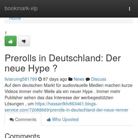
Home
bookmark-vip
Togg
navi
Home
1
Prerolls in Deutschland: Der
neue Hype ?
liviarumg581799
87 days ago
News
Discuss
Auf dem deutschen Markt für audiovisuelle Medien machen kurze
Videos immer mehr Welle als ein neuer Hype . Immer mehr
Publisher sehen das das Interesse der werbegestützten
Lösungen , um
https://hassanfkfv863461.blogs-
service.com/72088669/prerolls-in-deutschland-der-neue-renner
Comments
Who Upvoted
Comments