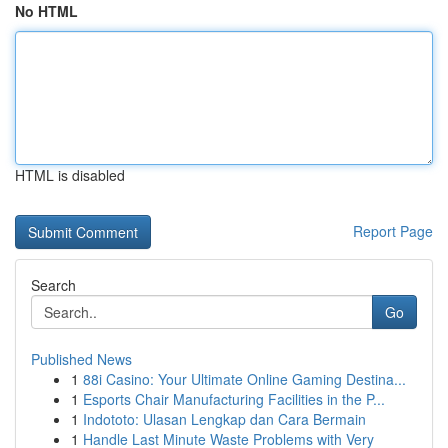
No HTML
HTML is disabled
Report Page
Search
Go
Published News
1
88i Casino: Your Ultimate Online Gaming Destina...
1
Esports Chair Manufacturing Facilities in the P...
1
Indototo: Ulasan Lengkap dan Cara Bermain
1
Handle Last Minute Waste Problems with Very