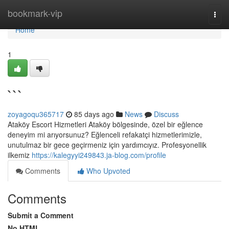
Home
bookmark-vip
Togg
navi
Home
1
```
zoyagoqu365717
85 days ago
News
Discuss
Ataköy Escort Hizmetleri Ataköy bölgesinde, özel bir eğlence
deneyim mi arıyorsunuz? Eğlenceli refakatçi hizmetlerimizle,
unutulmaz bir gece geçirmeniz için yardımcıyız. Profesyonellik
ilkemiz
https://kalegyyi249843.ja-blog.com/profile
Comments
Who Upvoted
Comments
Submit a Comment
No HTML