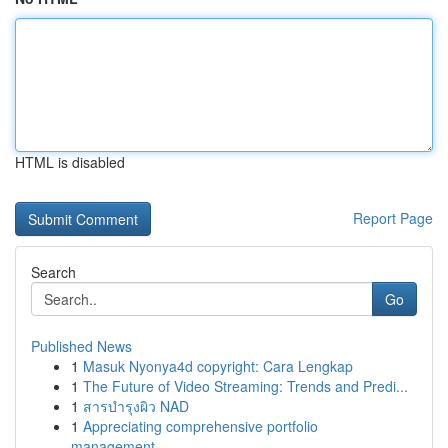
HTML is disabled
Report Page
Search
Go
Published News
1
Masuk Nyonya4d copyright: Cara Lengkap
1
The Future of Video Streaming: Trends and Predi...
1
สารบำรุงผิว NAD
1
Appreciating comprehensive portfolio
management...