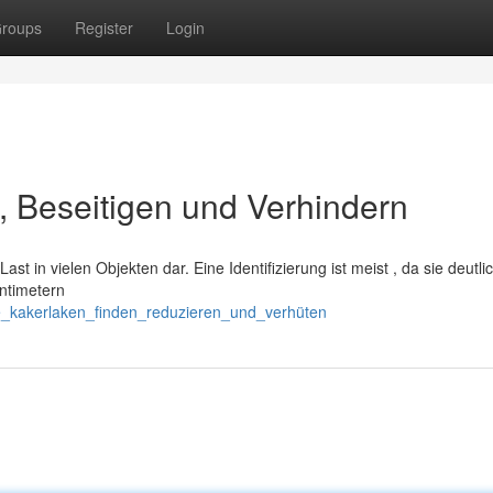
roups
Register
Login
 , Beseitigen und Verhindern
t in vielen Objekten dar. Eine Identifizierung ist meist , da sie deutli
ntimetern
ie_kakerlaken_finden_reduzieren_und_verhüten