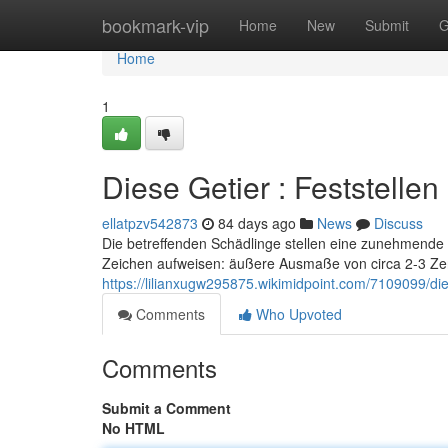
Home
bookmark-vip
Home
New
Submit
G
Home
1
Diese Getier : Feststellen
ellatpzv542873
84 days ago
News
Discuss
Die betreffenden Schädlinge stellen eine zunehmende Las
Zeichen aufweisen: äußere Ausmaße von circa 2-3 Ze
https://lilianxugw295875.wikimidpoint.com/7109099/d
Comments
Who Upvoted
Comments
Submit a Comment
No HTML