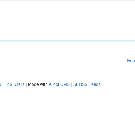
Rep
d
|
Top Users
| Made with
Kliqqi CMS
|
All RSS Feeds