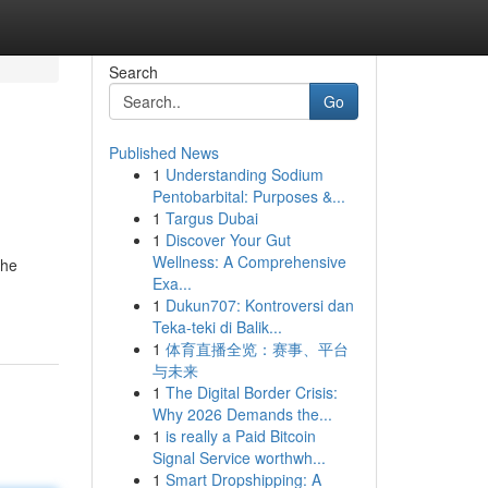
Search
Go
Published News
1
Understanding Sodium
Pentobarbital: Purposes &...
1
Targus Dubai
1
Discover Your Gut
Wellness: A Comprehensive
che
Exa...
1
Dukun707: Kontroversi dan
Teka-teki di Balik...
1
体育直播全览：赛事、平台
与未来
1
The Digital Border Crisis:
Why 2026 Demands the...
1
is really a Paid Bitcoin
Signal Service worthwh...
1
Smart Dropshipping: A