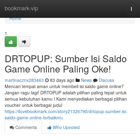
Home
bookmark-vip
Togg
navi
Home
1
DRTOPUP: Sumber Isi Saldo
Game Online Paling Oke!
martinacznx283463
83 days ago
News
Discuss
Mencari tempat aman untuk membeli isi saldo game online?
Jangan ragu lagi! DRTOPUP adalah pilihan paling tepat untuk
semua kebutuhan kamu ! Kami menyediakan berbagai pilihan
voucher untuk berbagai judul
https://ilovebookmark.com/story21326790/drtopup-sumber-isi-
saldo-game-online-terbaikmu
Comments
Who Upvoted