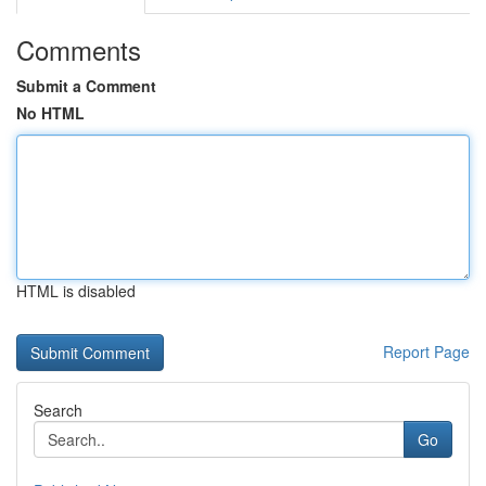
Comments
Submit a Comment
No HTML
HTML is disabled
Report Page
Search
Go