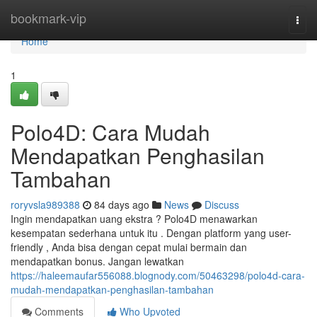
Home
bookmark-vip
Togg
navi
Home
1
Polo4D: Cara Mudah
Mendapatkan Penghasilan
Tambahan
roryvsla989388
84 days ago
News
Discuss
Ingin mendapatkan uang ekstra ? Polo4D menawarkan
kesempatan sederhana untuk itu . Dengan platform yang user-
friendly , Anda bisa dengan cepat mulai bermain dan
mendapatkan bonus. Jangan lewatkan
https://haleemaufar556088.blognody.com/50463298/polo4d-cara-
mudah-mendapatkan-penghasilan-tambahan
Comments
Who Upvoted