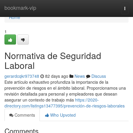
Home
bookmark-vip
Togg
navi
Home
1
Normativa de Seguridad
Laboral
gerardcqkr973748
82 days ago
News
Discuss
Este artículo exhaustivo profundiza la importancia de la
prevención de riesgos en el ámbito laboral. Proporcionamos una
revisión detallada para personal y empleadores que desean
asegurar un contexto de trabajo más
https://2020-
directory.com/listings13477395/prevención-de-riesgos-laborales
Comments
Who Upvoted
Comments