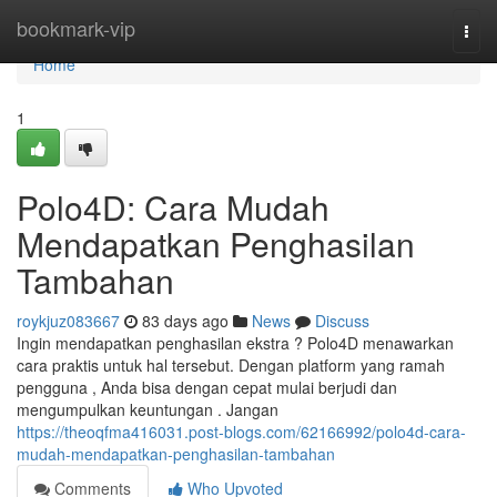
Home
bookmark-vip
Togg
navi
Home
1
Polo4D: Cara Mudah
Mendapatkan Penghasilan
Tambahan
roykjuz083667
83 days ago
News
Discuss
Ingin mendapatkan penghasilan ekstra ? Polo4D menawarkan
cara praktis untuk hal tersebut. Dengan platform yang ramah
pengguna , Anda bisa dengan cepat mulai berjudi dan
mengumpulkan keuntungan . Jangan
https://theoqfma416031.post-blogs.com/62166992/polo4d-cara-
mudah-mendapatkan-penghasilan-tambahan
Comments
Who Upvoted