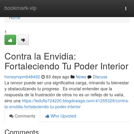
Home
bookmark-vip
Togg
navi
Home
1
Contra la Envidia:
Fortaleciendo Tu Poder Interior
honeyrvpm648492
83 days ago
News
Discuss
La rencor puede ser una significativa carga, minando tu bienestar
y obstaculizando tu progreso . Es crucial entender que la
respuesta de la frustración de otros no es un reflejo de tu valía,
sino una
https://tedufis724220.blogdosaga.com/41255329/contra-
la-envidia-fortaleciendo-tu-poder-interior
Comments
Who Upvoted
Comments