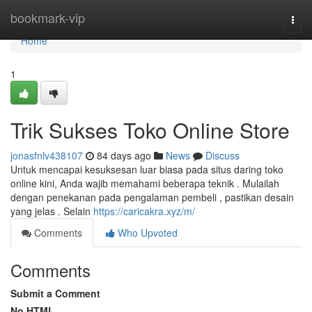
Home
bookmark-vip
Togg
navi
Home
1
Trik Sukses Toko Online Store
jonasfnlv438107
84 days ago
News
Discuss
Untuk mencapai kesuksesan luar biasa pada situs daring toko
online kini, Anda wajib memahami beberapa teknik . Mulailah
dengan penekanan pada pengalaman pembeli , pastikan desain
yang jelas . Selain
https://caricakra.xyz/m/
Comments
Who Upvoted
Comments
Submit a Comment
No HTML