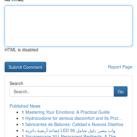
HTML is disabled
Report Page
Search
Go
Published News
1
Mastering Your Emotions: A Practical Guide
1
Hydrocodone for serious discomfort and Its Prot...
1
fabricantes de Balones: Calidad e Nuevos Diseños
1
إضاءة أرضية دائرية LED 36 وات مصر: دليل شامل
1
Squarespace 301 Permanent Redirects: A The