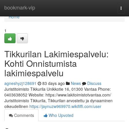
Home
bookmark-vip
Togg
navi
Home
1
Tikkurilan Lakimiespalvelu:
Kohti Onnistumista
lakimiespalvelu
agneshyzj128691
83 days ago
News
Discuss
Juristitoimisto Tikkurila Unikkotie 16, 01300 Vantaa Phone:
0403638052 Website: https://www.lakitoimistotvantaa.com/
Juristitoimisto Tikkurila, Tikkurilan arvostettu ja dynaaminen
oikeudellinen
https://jaynuzw969970.wikififfi.com/user
Comments
Who Upvoted