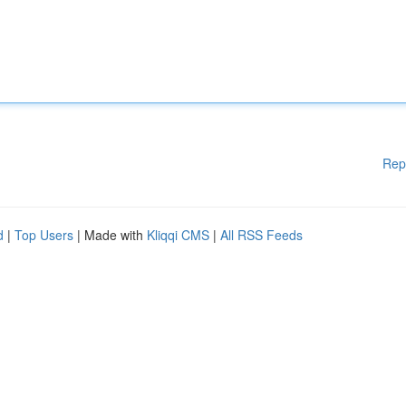
Rep
d
|
Top Users
| Made with
Kliqqi CMS
|
All RSS Feeds