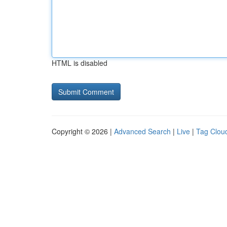
HTML is disabled
Copyright © 2026 |
Advanced Search
|
Live
|
Tag Clou