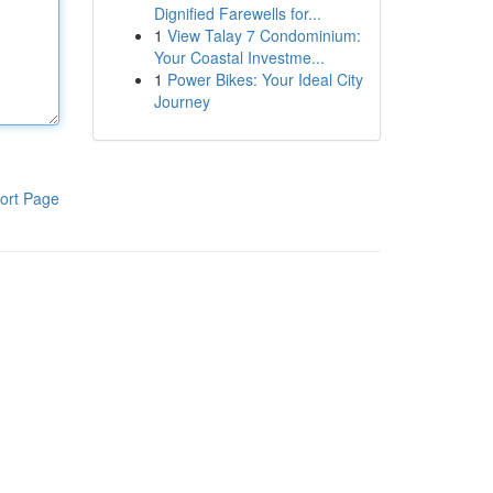
Dignified Farewells for...
1
View Talay 7 Condominium:
Your Coastal Investme...
1
Power Bikes: Your Ideal City
Journey
ort Page