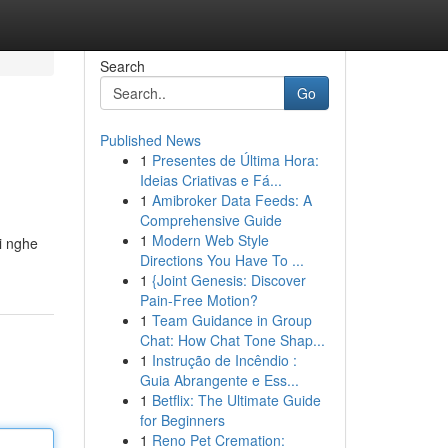
Search
Go
Published News
1
Presentes de Última Hora:
Ideias Criativas e Fá...
1
Amibroker Data Feeds: A
Comprehensive Guide
1
Modern Web Style
hi nghe
Directions You Have To ...
1
{Joint Genesis: Discover
Pain-Free Motion?
1
Team Guidance in Group
Chat: How Chat Tone Shap...
1
Instrução de Incêndio :
Guia Abrangente e Ess...
1
Betflix: The Ultimate Guide
for Beginners
1
Reno Pet Cremation: