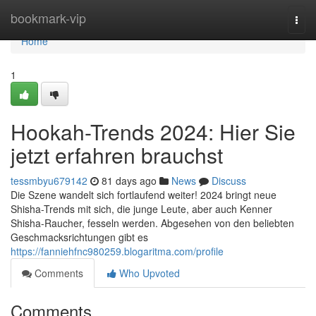
Home
bookmark-vip
Togg
navi
Home
1
Hookah-Trends 2024: Hier Sie
jetzt erfahren brauchst
tessmbyu679142
81 days ago
News
Discuss
Die Szene wandelt sich fortlaufend weiter! 2024 bringt neue
Shisha-Trends mit sich, die junge Leute, aber auch Kenner
Shisha-Raucher, fesseln werden. Abgesehen von den beliebten
Geschmacksrichtungen gibt es
https://fanniehfnc980259.blogaritma.com/profile
Comments
Who Upvoted
Comments