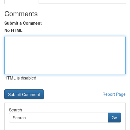
Comments
Submit a Comment
No HTML
HTML is disabled
Report Page
Search
Go