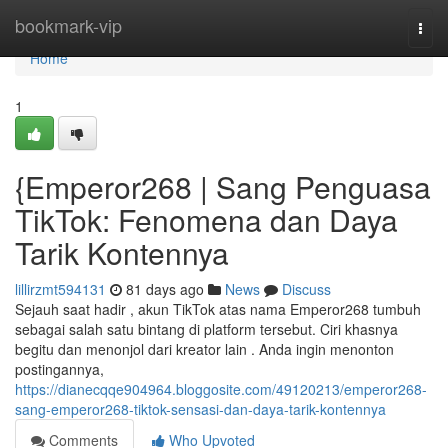
Home
bookmark-vip
Togg
navi
Home
1
{Emperor268 | Sang Penguasa
TikTok: Fenomena dan Daya
Tarik Kontennya
lillirzmt594131
81 days ago
News
Discuss
Sejauh saat hadir , akun TikTok atas nama Emperor268 tumbuh
sebagai salah satu bintang di platform tersebut. Ciri khasnya
begitu dan menonjol dari kreator lain . Anda ingin menonton
postingannya,
https://dianecqqe904964.bloggosite.com/49120213/emperor268-
sang-emperor268-tiktok-sensasi-dan-daya-tarik-kontennya
Comments
Who Upvoted