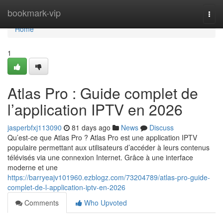
Home
bookmark-vip
Togg
navi
Home
1
Atlas Pro : Guide complet de
l’application IPTV en 2026
jasperbfxj113090
81 days ago
News
Discuss
Qu’est-ce que Atlas Pro ? Atlas Pro est une application IPTV
populaire permettant aux utilisateurs d’accéder à leurs contenus
télévisés via une connexion Internet. Grâce à une interface
moderne et une
https://barryeajv101960.ezblogz.com/73204789/atlas-pro-guide-
complet-de-l-application-iptv-en-2026
Comments
Who Upvoted