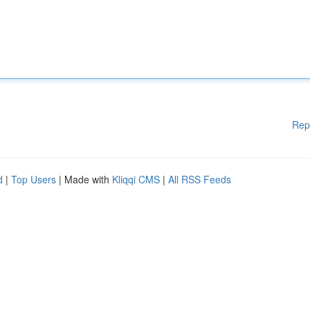
Rep
d
|
Top Users
| Made with
Kliqqi CMS
|
All RSS Feeds