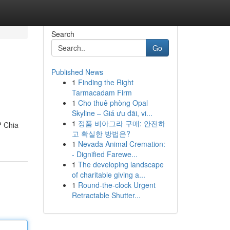
Search
Go
Published News
1
Finding the Right
Tarmacadam Firm
1
Cho thuê phòng Opal
Skyline – Giá ưu đãi, vi...
1
정품 비아그라 구매: 안전하
? Chia
고 확실한 방법은?
1
Nevada Animal Cremation:
- Dignified Farewe...
1
The developing landscape
of charitable giving a...
1
Round-the-clock Urgent
Retractable Shutter...