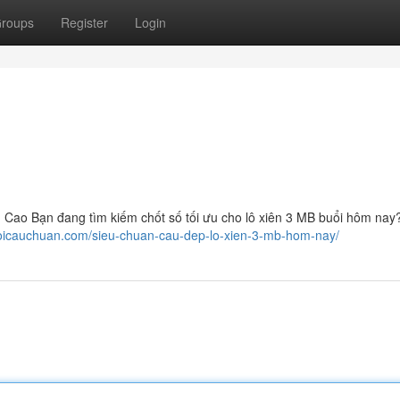
roups
Register
Login
Cao Bạn đang tìm kiếm chốt số tối ưu cho lô xiên 3 MB buổi hôm nay
usoicauchuan.com/sieu-chuan-cau-dep-lo-xien-3-mb-hom-nay/