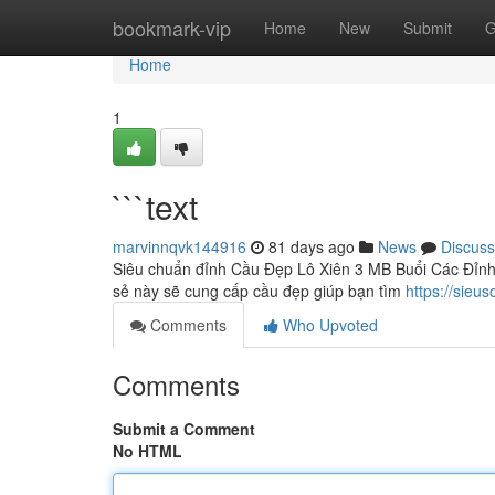
Home
bookmark-vip
Home
New
Submit
G
Home
1
```text
marvinnqvk144916
81 days ago
News
Discuss
Siêu chuẩn đỉnh Cầu Đẹp Lô Xiên 3 MB Buổi Các Đỉnh 
sẻ này sẽ cung cấp cầu đẹp giúp bạn tìm
https://sie
Comments
Who Upvoted
Comments
Submit a Comment
No HTML