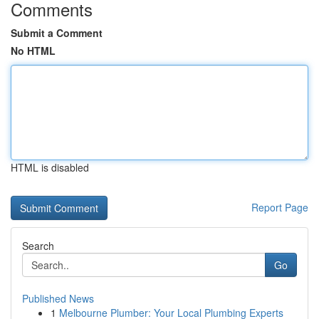
Comments
Submit a Comment
No HTML
HTML is disabled
Report Page
Search
Go
Published News
1
Melbourne Plumber: Your Local Plumbing Experts