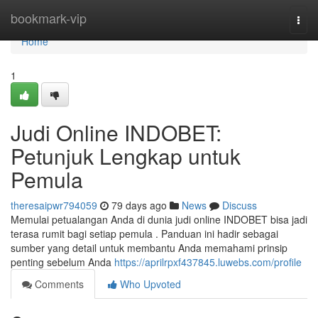
Home
bookmark-vip
Togg
navi
Home
1
Judi Online INDOBET:
Petunjuk Lengkap untuk
Pemula
theresaipwr794059
79 days ago
News
Discuss
Memulai petualangan Anda di dunia judi online INDOBET bisa jadi
terasa rumit bagi setiap pemula . Panduan ini hadir sebagai
sumber yang detail untuk membantu Anda memahami prinsip
penting sebelum Anda
https://aprilrpxf437845.luwebs.com/profile
Comments
Who Upvoted