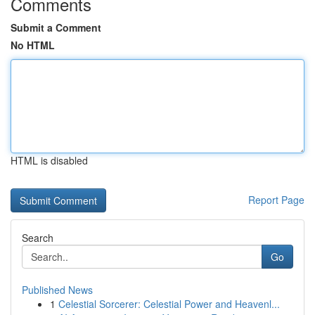
Comments
Submit a Comment
No HTML
HTML is disabled
Report Page
Search
Go
Published News
1
Celestial Sorcerer: Celestial Power and Heavenl...