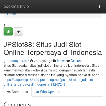
Home
bookmark-vip
Togg
navi
Home
1
JPSlot88: Situs Judi Slot
Online Terpercaya di Indonesia
gretaqoaj224367
78 days ago
News
Discuss
Situs Slot adalah situs judi slot online terbaik di Indonesia . Situs
kami menyediakan koleksi game slot dengan hadiah fantastis.
Nikmati sensasi taruhan slot online yang nyaman hanya di Agen
https://jasperilyp186499.pointblog.net/jpslot88-situs-judi-slot-
online-terpercaya-di-indonesia-93247246
Comments
Who Upvoted
Comments