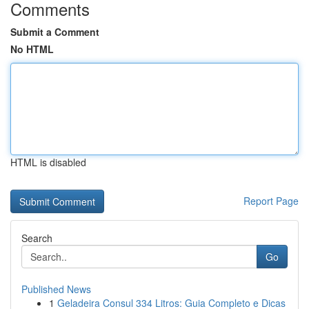
Comments
Submit a Comment
No HTML
HTML is disabled
Report Page
Search
Go
Published News
1
Geladeira Consul 334 Litros: Guia Completo e Dicas