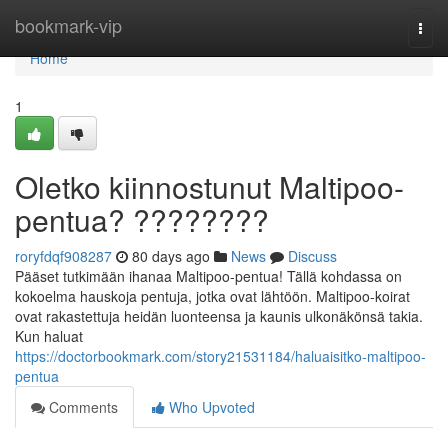
Home
bookmark-vip
Togg
navi
Home
1
Oletko kiinnostunut Maltipoo-
pentua? ????????
roryfdqf908287
80 days ago
News
Discuss
Pääset tutkimään ihanaa Maltipoo-pentua! Tällä kohdassa on
kokoelma hauskoja pentuja, jotka ovat lähtöön. Maltipoo-koirat
ovat rakastettuja heidän luonteensa ja kaunis ulkonäkönsä takia.
Kun haluat
https://doctorbookmark.com/story21531184/haluaisitko-maltipoo-
pentua
Comments
Who Upvoted