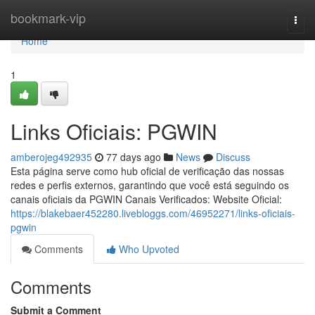
Home
bookmark-vip
Togg
navi
Home
1
Links Oficiais: PGWIN
amberojeg492935
77 days ago
News
Discuss
Esta página serve como hub oficial de verificação das nossas
redes e perfis externos, garantindo que você está seguindo os
canais oficiais da PGWIN Canais Verificados: Website Oficial:
https://blakebaer452280.livebloggs.com/46952271/links-oficiais-
pgwin
Comments
Who Upvoted
Comments
Submit a Comment