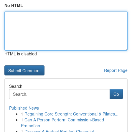
No HTML
HTML is disabled
Report Page
Search
Go
Published News
1
Regaining Core Strength: Conventional & Pilates...
1
Can A Person Perform Commission-Based
Promotion...
1
Discover A Perfect Bed for: Chevrolet , ...