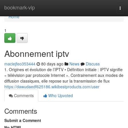
Home
bookmark-vip
Togg
navi
Home
1
Abonnement iptv
maciejfeo353444
80 days ago
News
Discuss
1. Origines et évolution de l’IPTV • Définition initiale : IPTV signifie
« télévision par protocole Internet ». Contrairement aux modes de
diffusion classiques, elle repose sur la transmission de flux
https://dawudaedf625186.wikibestproducts.com/user
Comments
Who Upvoted
Comments
Submit a Comment
No HTML