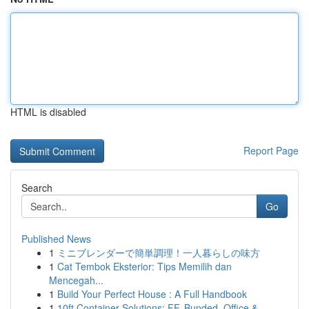
HTML is disabled
Report Page
Search
Go
Published News
1
ミニブレンダーで簡単調理！一人暮らしの味方
1
Cat Tembok Eksterior: Tips Memilih dan
Mencegah...
1
Build Your Perfect House : A Full Handbook
1
10ft Container Solutions: FF, Bunded, Office & ...