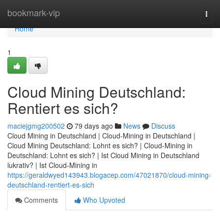
Home
bookmark-vip
Togg
navi
Home
1
Cloud Mining Deutschland:
Rentiert es sich?
maciejgmg200502
79 days ago
News
Discuss
Cloud Mining in Deutschland | Cloud-Mining in Deutschland |
Cloud Mining Deutschland: Lohnt es sich? | Cloud-Mining in
Deutschland: Lohnt es sich? | Ist Cloud Mining in Deutschland
lukrativ? | Ist Cloud-Mining in
https://geraldwyed143943.blogacep.com/47021870/cloud-mining-
deutschland-rentiert-es-sich
Comments
Who Upvoted