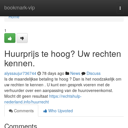
Home
bookmark-vip
Togg
navi
Home
1
Huurprijs te hoog? Uw rechten
kennen.
alyssaujur736744
78 days ago
News
Discuss
Is de maandelijkse betaling te hoog ? Dan is het noodzakelijk om
uw rechten te kennen . U kunt een gesprek voeren met de
verhuurder over een aanpassing van de huurovereenkomst.
Mocht dit geen resultaat
https://rechtshulp-
nederland.info/huurrecht
Comments
Who Upvoted
Comments