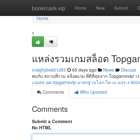
Home
bookmark-vip
Home
New
Submit
G
Home
1
แหล่งรวมเกมสล็อต Topgam
craighybs661283
65 days ago
News
Discuss
พบกับ สถานที่รวม สล็อตเกม ที่ดีที่สุดจาก Topgamevip!
เกมสล-อต-topgamevip-มาตรฐานโลก-ได-เง-นจร-ง-602
Comments
Who Upvoted
Comments
Submit a Comment
No HTML