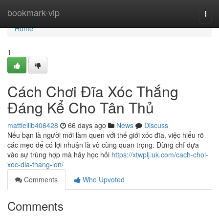
Home
bookmark-vip
Togg
navi
Home
1
Cách Chơi Đĩa Xóc Thắng
Đáng Kể Cho Tân Thủ
mattiellib406428
66 days ago
News
Discuss
Nếu bạn là người mới làm quen với thế giới xóc đĩa, việc hiểu rõ
các mẹo để có lợi nhuận là vô cùng quan trọng. Đừng chỉ dựa
vào sự trùng hợp mà hãy học hỏi
https://xtwplj.uk.com/cach-choi-
xoc-dia-thang-lon/
Comments
Who Upvoted
Comments