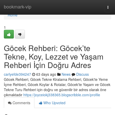
Home
bookmark-vip
Togg
navi
Home
1
Göcek Rehberi: Göcek’te
Tekne, Koy, Lezzet ve Yaşam
Rehberi İçin Doğru Adres
carlyefde394247
63 days ago
News
Discuss
Göcek Rehberi, Göcek Tekne Kiralama Rehberi, Göcek'te Yeme
İçme Rehberi, Göcek Koylar & Rotalar, Göcek'te Yaşam ve Göcek
Tekne Turu Rehberi için doğru ve güvenilir bir adres olarak öne
çıkmaktadır
https://joyceiokj338365.blogscribble.com/profile
Comments
Who Upvoted