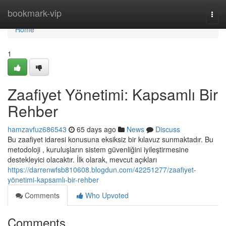
Home
bookmark-vip
Togg
navi
Home
1
Zaafiyet Yönetimi: Kapsamlı Bir
Rehber
hamzavfuz686543
65 days ago
News
Discuss
Bu zaafiyet idaresi konusuna eksiksiz bir kılavuz sunmaktadır. Bu
metodoloji , kuruluşların sistem güvenliğini iyileştirmesine
destekleyici olacaktır. İlk olarak, mevcut açıkları
https://darrenwfsb810608.blogdun.com/42251277/zaafiyet-
yönetimi-kapsamlı-bir-rehber
Comments
Who Upvoted
Comments