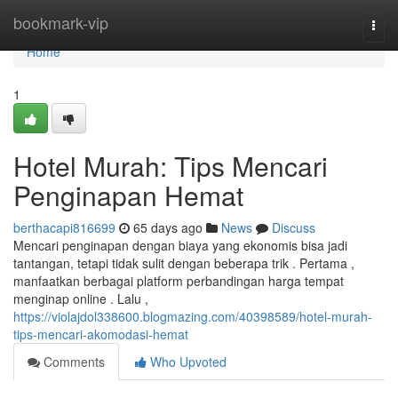
Home
bookmark-vip
Togg
navi
Home
1
Hotel Murah: Tips Mencari
Penginapan Hemat
berthacapi816699
65 days ago
News
Discuss
Mencari penginapan dengan biaya yang ekonomis bisa jadi
tantangan, tetapi tidak sulit dengan beberapa trik . Pertama ,
manfaatkan berbagai platform perbandingan harga tempat
menginap online . Lalu ,
https://violajdol338600.blogmazing.com/40398589/hotel-murah-
tips-mencari-akomodasi-hemat
Comments
Who Upvoted