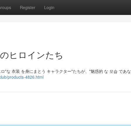
roups
Register
Login
惑のヒロインたち
"な 衣装 を身にまとう キャラクター"たちが、"魅惑的 な 모습 であな
club/products-4826.html