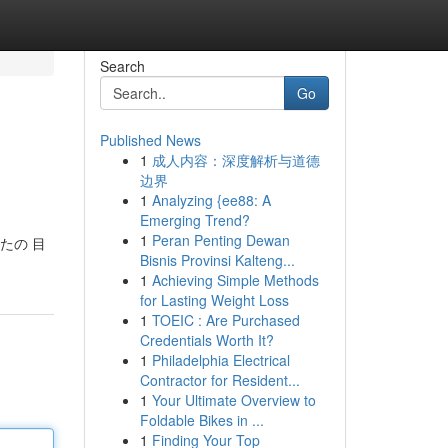
Search
Go
Published News
1
成人内容：深度解析与道德
边界
1
Analyzing {ee88: A
Emerging Trend?
1
Peran Penting Dewan
たの 目
Bisnis Provinsi Kalteng...
1
Achieving Simple Methods
for Lasting Weight Loss
1
TOEIC : Are Purchased
Credentials Worth It?
1
Philadelphia Electrical
Contractor for Resident...
1
Your Ultimate Overview to
Foldable Bikes in ...
1
Finding Your Top