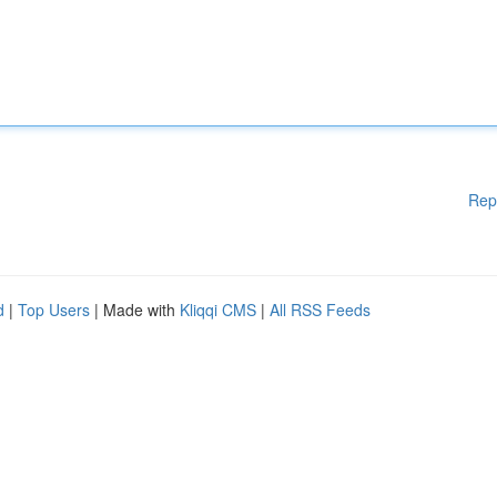
Rep
d
|
Top Users
| Made with
Kliqqi CMS
|
All RSS Feeds