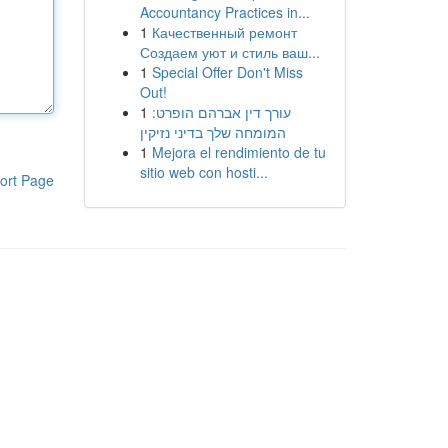
Accountancy Practices in...
1
Качественный ремонт
Создаем уют и стиль ваш...
1
Special Offer Don't Miss
Out!
1
עורך דין אברהם הופרט:
המומחה שלך בדיני נזיקין
1
Mejora el rendimiento de tu
sitio web con hosti...
ort Page