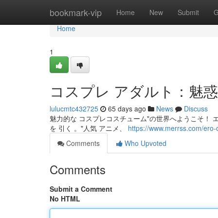
Home
bookmark-vip
Home
New
Submit
G
Home
1
コスプレ アダルト：魅
lulucmtc432725
65 days ago
News
Discuss
魅力的な コスプレコスチューム"の世界へようこそ！ エロ
を 引く 。"人気 アニメ、
https://www.merrss.com/ero-
Comments
Who Upvoted
Comments
Submit a Comment
No HTML