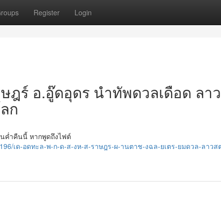
roups
Register
Login
ราษฎร์ อ.อู๊ดอุดร นำทัพดวลเดือด ลา
โลก
่ำคืนนี้ หากพูดถึงไฟต์
37196/เด-อดทะล-พ-ก-ด-ส-งห-ส-ราษฎร-ผ-านตาช-งฉล-ยเตร-ยมดวล-ลาวส