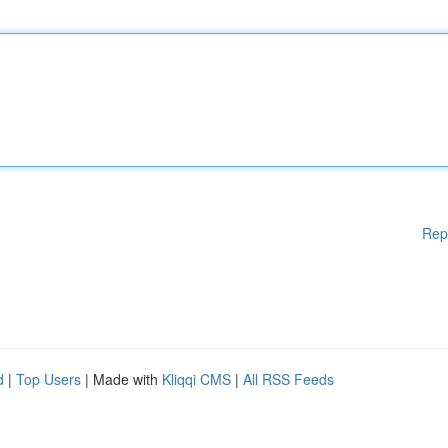
Rep
d
|
Top Users
| Made with
Kliqqi CMS
|
All RSS Feeds