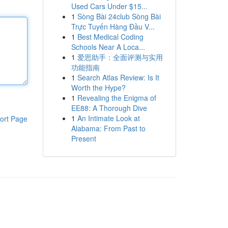
Used Cars Under $15...
1
Sòng Bài 24club Sòng Bài
Trực Tuyến Hàng Đầu V...
1
Best Medical Coding
Schools Near A Loca...
1
爱思助手：全面评测与实用
功能指南
1
Search Atlas Review: Is It
Worth the Hype?
1
Revealing the Enigma of
EE88: A Thorough Dive
1
An Intimate Look at
ort Page
Alabama: From Past to
Present