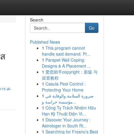
Search
Go
Published News
1
This program cannot
วส
handle said demand. Pr...
1
Parapet Wall Coping:
Designs & A Placement ...
1
爱思助手copyright：新版 与
设置教程
1
Casula Pest Control :
ตาร-ศ-
Protecting Your Home
1
ضرورة السلامة والوقاية في
مؤسسة حراسة و...
1
Công Ty Trách Nhiệm Hữu
Hạn Kỹ Thuật Điện Vi...
1
Discover Your Journey :
Astrologer in South Ri...
1
Searching for Fresno's Best