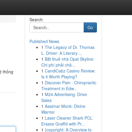
Search
Go
Published News
1
The Legacy of Dr. Thomas
L. Driver: A Literary ...
1
Bắt thuê nhà Opal Skyline:
Chi phí phải chă...
1
CandiCabz Casino Review:
ệ thống
Is it Worth Playing?
1
Discover Pain : Chiropractic
Treatment in Edw...
1
M24 Advertising: Drive
Sales
1
Aasimar Monk: Divine
Warrior
1
Laser Cleaner Shark PCL
Erases Graffiti with Pr...
1
{copyright: A Overview to