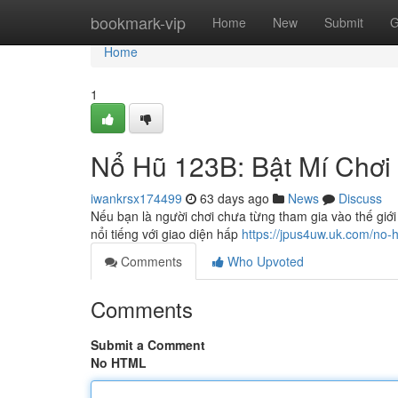
Home
bookmark-vip
Home
New
Submit
G
Home
1
Nổ Hũ 123B: Bật Mí Chơi
iwankrsx174499
63 days ago
News
Discuss
Nếu bạn là người chơi chưa từng tham gia vào thế giới
nổi tiếng với giao diện hấp
https://jpus4uw.uk.com/no-
Comments
Who Upvoted
Comments
Submit a Comment
No HTML