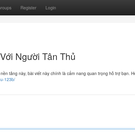
roups
Register
Login
 Với Người Tân Thủ
 nền tảng này, bài viết này chính là cẩm nang quan trọng hỗ trợ bạn. H
hu-123b/