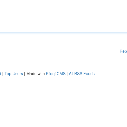
Rep
d
|
Top Users
| Made with
Kliqqi CMS
|
All RSS Feeds