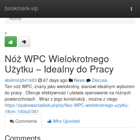
Home
bookmark-vip
Togg
navi
Home
1
Nóż WPC Wielokrotnego
Użytku – Idealny do Pracy
abelmirq541683
67 days ago
News
Discuss
Ten nóż WPC, znany jako wielokrotny, stanowi idealnym wyborem
do pracy . Oferuje efektywność i ułatwia operowanie na różnych
powierzchniach . Wraz z jego konstrukcji , można z niego
https://opakowaniadeal.pl/pl/p/Noz-WPC-wielokrotnego-uzytku-
18cm-100szt/361
Comments
Who Upvoted
Comments