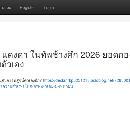
roups
Register
Login
์ แดงดา ในทัพช้างศึก 2026 ยอดกอ
บตัวเอง
กับการพิสูจน์ตัวเองอีก?
https://declanrkpu251218.acidblog.net/728500
-าความสำเร-จในศ-กฟ-ฟ-าเดย-ม-ถ-นายน