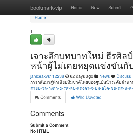
Home
bookmark-vip
Home
New
Submit
G
Home
1
เจาะลึกบทบาทใหม่ ธีรศิลป
หน้าผู้ไม่เคยหยุดแข่งขันกั
janiceakvs112238
62 days ago
News
Discuss
การกลับมาสู่ทำเนียบทีมชาติไทยของศูนย์หน้าระดับตำนาน
สายบ-วล-างตา-ธ-รศ-ลป-แดงดา-จ-บม-อโค-ชฮ-ดส-น-ล
Comments
Who Upvoted
Comments
Submit a Comment
No HTML