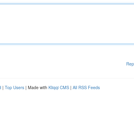
Rep
d
|
Top Users
| Made with
Kliqqi CMS
|
All RSS Feeds