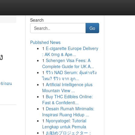
Search
Go
Published News
1
E-cigarette Europe Delivery
ง
: AK 0mg & Ape...
1
Schengen Visa Fees: A
Complete Guide for UK A...
1
รีวิว NAD Serum: คุ้มค่าจริง
ไหม? รีวิว จาก ลูก...
16/ถอน
1
Artificial Intelligence plus
Mountain View ...
1
Buy THC Edibles Online:
Fast & Confidenti...
1
Desain Rumah Minimalis:
Inspirasi Ruang Hidup ...
1
Nyonyatogel: Tutorial
Lengkap untuk Pemula
1
お勧めプロジェクター：