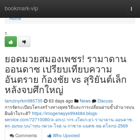
Home
bookmark-vip
Togg
navi
Home
1
ยอดมวยสมองเพชร! รามาดาน
ออนดาซ เปรียบเทียบความ
อันตราย ก้องชัย vs สุริยันต์เล็ก
หลังจบศึกใหญ่
tamzinyrkm985735
63 days ago
News
Discuss
การจัดระเบียบโครงสร้างทางยุทธวิธีและการเปลี่ยนผ่านขั้วอำนาจบน
ผืนผ้าใบระดั?
https://imogenwyye994684.blogs-
service.com/72710080/ล-อกเป-ากร-งโตเก-ยว-รามาดาน-ออนดาซ-
พร-อมขย-บน-ำหน-กดวล-โจฮ-น-กาซาล-แมตช-หย-ดโลกป-2569
Comments
Who Upvoted