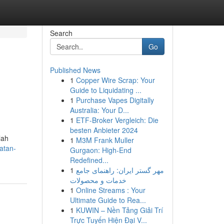
Search
Go
Published News
1
Copper Wire Scrap: Your
Guide to Liquidating ...
1
Purchase Vapes Digitally
Australia: Your D...
1
ETF-Broker Vergleich: Die
besten Anbieter 2024
lah
1
M3M Frank Muller
atan-
Gurgaon: High-End
Redefined...
1
مهر گستر ایران: راهنمای جامع
خدمات و محصولات
1
Online Streams : Your
Ultimate Guide to Rea...
1
KUWIN – Nền Tảng Giải Trí
Trực Tuyến Hiện Đại V...