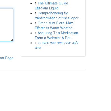
1
The Ultimate Guide
Etizolam Liquid
1
Comprehending the
transformation of fiscal oper...
1
Green Mint Floral Maxi:
Effortless Warm Weathe...
1
Acquiring This Medication
From a Website: A Det...
1
৯০ বছরের গুনাহ মাফের দোয়া: একটি
আমল
ort Page