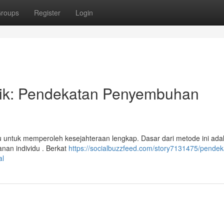
roups
Register
Login
stik: Pendekatan Penyembuhan
 untuk memperoleh kesejahteraan lengkap. Dasar dari metode ini ada
nan individu . Berkat
https://socialbuzzfeed.com/story7131475/pendek
al