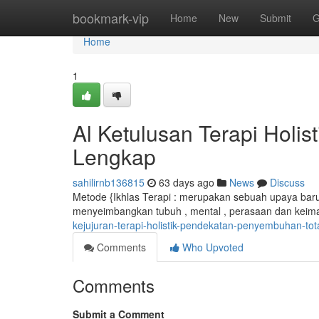
Home
bookmark-vip
Home
New
Submit
G
Home
1
Al Ketulusan Terapi Holi
Lengkap
sahilirnb136815
63 days ago
News
Discuss
Metode {Ikhlas Terapi : merupakan sebuah upaya baru
menyeimbangkan tubuh , mental , perasaan dan keima
kejujuran-terapi-holistik-pendekatan-penyembuhan-tot
Comments
Who Upvoted
Comments
Submit a Comment