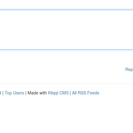
Rep
d
|
Top Users
| Made with
Kliqqi CMS
|
All RSS Feeds