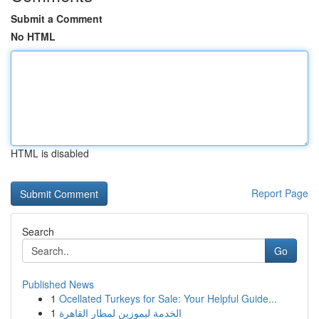
Submit a Comment
No HTML
HTML is disabled
Report Page
Search
Go
Published News
1
Ocellated Turkeys for Sale: Your Helpful Guide...
1
الخدمة ليموزين لمطار القاهرة