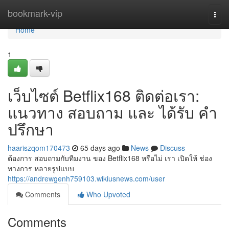
Home
bookmark-vip
Togg
navi
Home
1
เว็บไซต์ Betflix168 ติดต่อเรา:
แนวทาง สอบถาม และ ได้รับ คำ
ปรึกษา
haariszqom170473
65 days ago
News
Discuss
ต้องการ สอบถามกับทีมงาน ของ Betflix168 หรือไม่ เรา เปิดให้ ช่อง
ทางการ หลายรูปแบบ
https://andrewgenh759103.wikiusnews.com/user
Comments
Who Upvoted
Comments