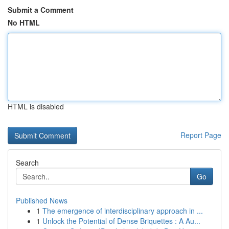
Submit a Comment
No HTML
HTML is disabled
Report Page
Search
Go
Published News
1
The emergence of interdisciplinary approach in ...
1
Unlock the Potential of Dense Briquettes : A Au...