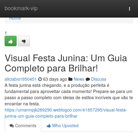
Home
bookmark-vip
Togg
navi
Home
1
Visual Festa Junina: Um Guia
Completo para Brilhar!
aliciabxrr950451
63 days ago
News
Discuss
A festa junina está chegando, e a produção perfeita é
fundamental para aproveitar cada momento! Prepare-se para um
passo a passo completo com ideias de estilos incríveis que vão te
encantar na festa.
https://umarmpjk289290.weblogco.com/41857295/visual-festa-
junina-um-guia-completo-para-brilhar
Comments
Who Upvoted