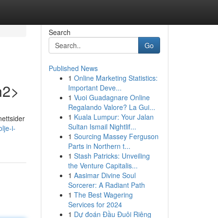
Search
Go
Published News
1
Online Marketing Statistics:
h2>
Important Deve...
1
Vuoi Guadagnare Online
Regalando Valore? La Gui...
1
Kuala Lumpur: Your Jalan
nettsider
Sultan Ismail Nightlif...
lje-i-
1
Sourcing Massey Ferguson
Parts in Northern t...
1
Stash Patricks: Unveiling
the Venture Capitalis...
1
Aasimar Divine Soul
Sorcerer: A Radiant Path
1
The Best Wagering
Services for 2024
1
Dự đoán Đầu Đuôi Riêng