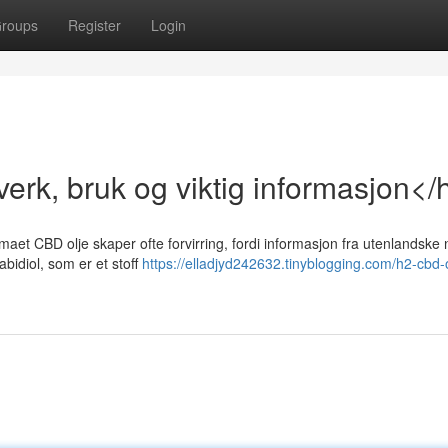
roups
Register
Login
erk, bruk og viktig informasjon</
aet CBD olje skaper ofte forvirring, fordi informasjon fra utenlandske 
bidiol, som er et stoff
https://elladjyd242632.tinyblogging.com/h2-cbd-o