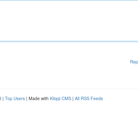
Rep
d
|
Top Users
| Made with
Kliqqi CMS
|
All RSS Feeds