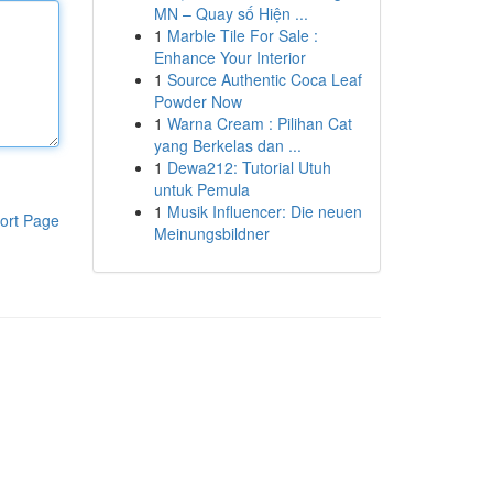
MN – Quay số Hiện ...
1
Marble Tile For Sale :
Enhance Your Interior
1
Source Authentic Coca Leaf
Powder Now
1
Warna Cream : Pilihan Cat
yang Berkelas dan ...
1
Dewa212: Tutorial Utuh
untuk Pemula
1
Musik Influencer: Die neuen
ort Page
Meinungsbildner