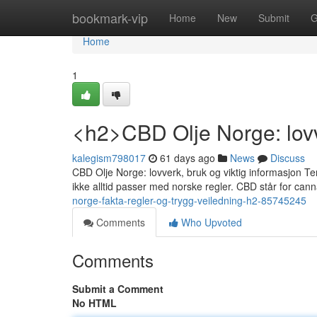
Home
bookmark-vip
Home
New
Submit
G
Home
1
<h2>CBD Olje Norge: lovv
kalegism798017
61 days ago
News
Discuss
CBD Olje Norge: lovverk, bruk og viktig informasjon Tem
ikke alltid passer med norske regler. CBD står for canna
norge-fakta-regler-og-trygg-veiledning-h2-85745245
Comments
Who Upvoted
Comments
Submit a Comment
No HTML