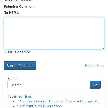
Submit a Comment
No HTML
HTML is disabled
Report Page
Search
Go
Published News
1
Genuine Bedouin Decorated Purses: A Heritage of...
1
Refreshing my living space