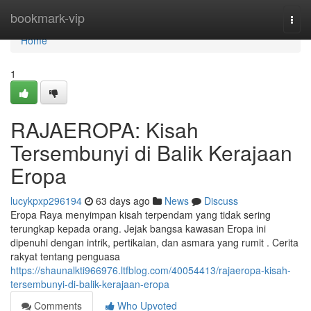
Home
bookmark-vip
Togg
navi
Home
1
RAJAEROPA: Kisah
Tersembunyi di Balik Kerajaan
Eropa
lucykpxp296194
63 days ago
News
Discuss
Eropa Raya menyimpan kisah terpendam yang tidak sering
terungkap kepada orang. Jejak bangsa kawasan Eropa ini
dipenuhi dengan intrik, pertikaian, dan asmara yang rumit . Cerita
rakyat tentang penguasa
https://shaunalkti966976.ltfblog.com/40054413/rajaeropa-kisah-
tersembunyi-di-balik-kerajaan-eropa
Comments
Who Upvoted