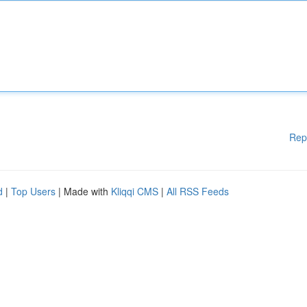
Rep
d
|
Top Users
| Made with
Kliqqi CMS
|
All RSS Feeds