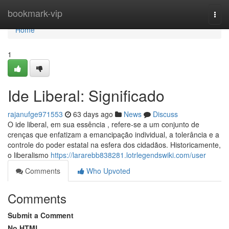
Home
bookmark-vip
Togg
navi
Home
1
Ide Liberal: Significado
rajanufge971553
63 days ago
News
Discuss
O ide liberal, em sua essência , refere-se a um conjunto de
crenças que enfatizam a emancipação individual, a tolerância e a
controle do poder estatal na esfera dos cidadãos. Historicamente,
o liberalismo
https://lararebb838281.lotrlegendswiki.com/user
Comments
Who Upvoted
Comments
Submit a Comment
No HTML