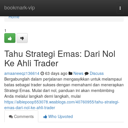
Home
bookmark-vip
Togg
navi
Home
1
Tahu Strategi Emas: Dari Nol
Ke Ahli Trader
amaaneeqz136614
63 days ago
News
Discuss
Bergabunglah dalam perjalanan mengasyikkan untuk melampaui
batas sebagai trader sukses dengan memahami dan menerapkan
Strategi Emas. Mulai dari nol, panduan ini akan membimbing
Anda melalui langkah demi langkah, mulai
https://albiepoop553078.wssblogs.com/40760955/tahu-strategi-
emas-dari-nol-ke-ahli-trader
Comments
Who Upvoted